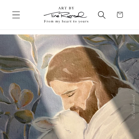
Gå
videre til
Handlekurv
innholdet