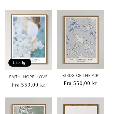
pris
pris
Utsolgt
BIRDS OF THE AIR
FAITH. HOPE. LOVE
Vanlig
Fra 550,00 kr
Vanlig
Fra 550,00 kr
pris
pris