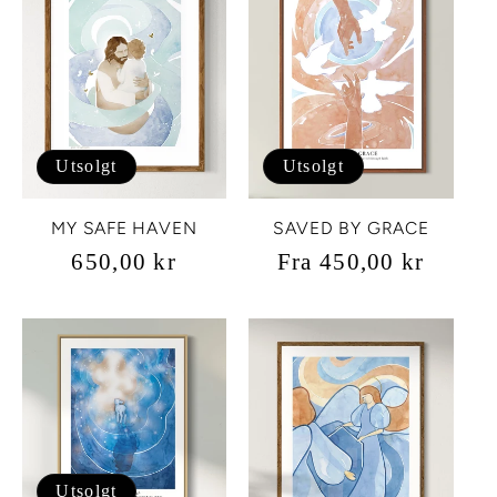
Utsolgt
Utsolgt
SAVED BY GRACE
MY SAFE HAVEN
Vanlig
Fra 450,00 kr
Vanlig
650,00 kr
pris
pris
Utsolgt