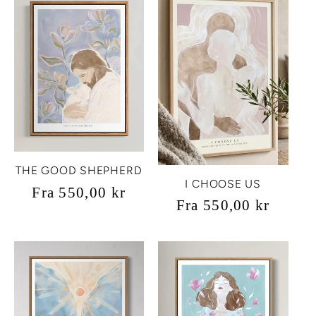
THE GOOD SHEPHERD
I CHOOSE US
Vanlig
Fra 550,00 kr
Vanlig
Fra 550,00 kr
pris
pris