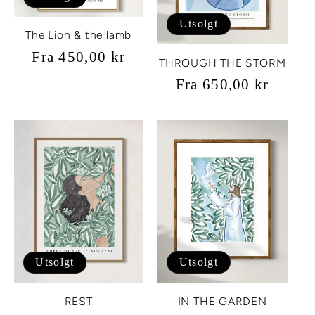
Utsolgt
The Lion & the lamb
Vanlig
Fra 450,00 kr
THROUGH THE STORM
pris
Vanlig
Fra 650,00 kr
pris
Utsolgt
Utsolgt
IN THE GARDEN
REST