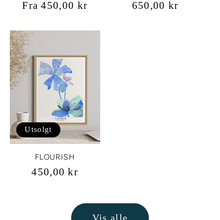
Vanlig
650,00 kr
Vanlig
Fra 450,00 kr
pris
pris
Utsolgt
FLOURISH
Vanlig
450,00 kr
pris
Vis alle